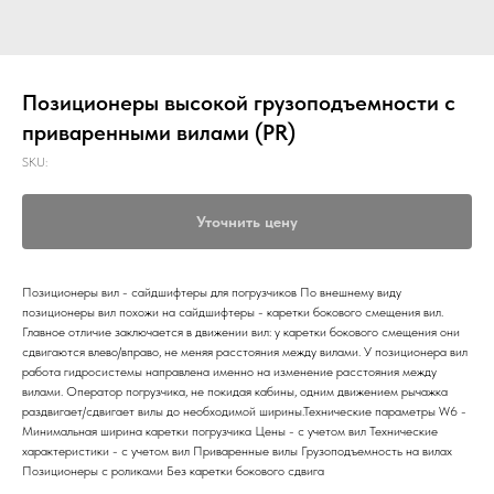
Позиционеры высокой грузоподъемности с
приваренными вилами (PR)
SKU:
Уточнить цену
Позиционеры вил - сайдшифтеры для погрузчиков По внешнему виду
позиционеры вил похожи на сайдшифтеры - каретки бокового смещения вил.
Главное отличие заключается в движении вил: у каретки бокового смещения они
сдвигаются влево/вправо, не меняя расстояния между вилами. У позиционера вил
работа гидросистемы направлена именно на изменение расстояния между
вилами. Оператор погрузчика, не покидая кабины, одним движением рычажка
раздвигает/сдвигает вилы до необходимой ширины.Технические параметры W6 -
Минимальная ширина каретки погрузчика Цены - с учетом вил Технические
характеристики - с учетом вил Приваренные вилы Грузоподъемность на вилах
Позиционеры с роликами Без каретки бокового сдвига