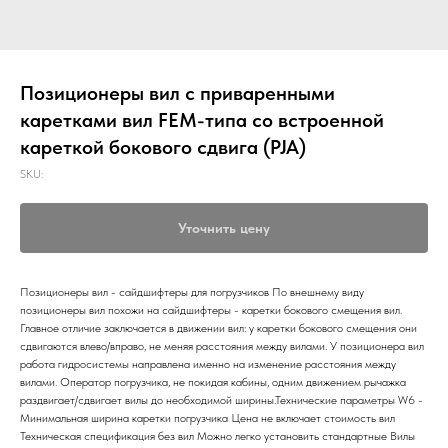
Позиционеры вил с приваренными
каретками вил FEM-типа со встроенной
кареткой бокового сдвига (PJA)
SKU:
Уточнить цену
Позиционеры вил - сайдшифтеры для погрузчиков По внешнему виду
позиционеры вил похожи на сайдшифтеры - каретки бокового смещения вил.
Главное отличие заключается в движении вил: у каретки бокового смещения они
сдвигаются влево/вправо, не меняя расстояния между вилами. У позиционера вил
работа гидросистемы направлена именно на изменение расстояния между
вилами. Оператор погрузчика, не покидая кабины, одним движением рычажка
раздвигает/сдвигает вилы до необходимой ширины.Технические параметры W6 -
Минимальная ширина каретки погрузчика Цена не включает стоимость вил
Техническая спецификация без вил Можно легко установить стандартные Вилы