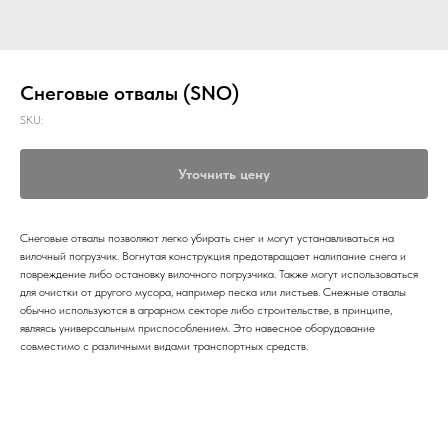
Снеговые отвалы (SNO)
SKU:
Уточнить цену
Снеговые отвалы позволяют легко убирать снег и могут устанавливаться на
вилочный погрузчик. Вогнутая конструкция предотвращает налипание снега и
повреждение либо остановку вилочного погрузчика. Также могут использоваться
для очистки от другого мусора, например песка или листьев. Снежные отвалы
обычно используются в аграрном секторе либо строительстве, в принципе,
являясь универсальным приспособлением. Это навесное оборудование
совместимо с различными видами транспортных средств.