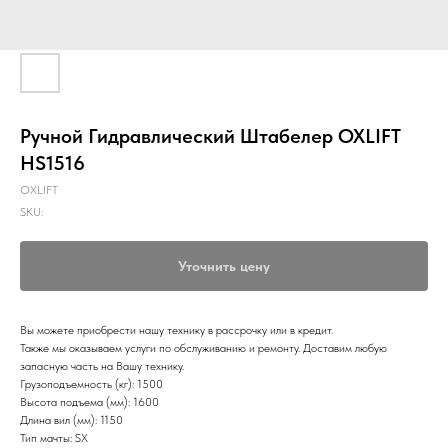
Ручной Гидравлический Штабелер OXLIFT
HS1516
OXLIFT
SKU:
Уточнить цену
Вы можете приобрести нашу технику в рассрочку или в кредит.
Также мы оказываем услуги по обслуживанию и ремонту. Доставим любую
запасную часть на Вашу технику.
Грузоподъемность (кг): 1500
Высота подъема (мм): 1600
Длина вил (мм): 1150
Тип мачты: SX