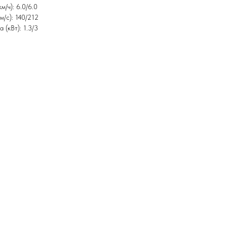
м/ч): 6.0/6.0
м/с): 140/212
 (кВт): 1.3/3