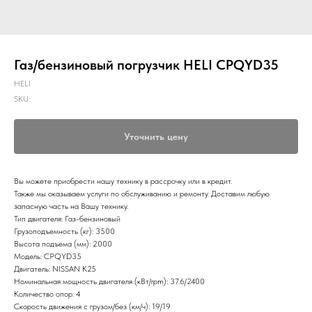
Газ/бензиновый погрузчик HELI CPQYD35
HELI
SKU:
Уточнить цену
Вы можете приобрести нашу технику в рассрочку или в кредит.
Также мы оказываем услуги по обслуживанию и ремонту. Доставим любую
запасную часть на Вашу технику.
Тип двигателя: Газ-бензиновый
Грузоподъемность (кг): 3500
Высота подъема (мм): 2000
Модель: CPQYD35
Двигатель: NISSAN K25
Номинальная мощность двигателя (кВт/rpm): 37.6/2400
Количество опор: 4
Скорость движения с грузом/без (км/ч): 19/19