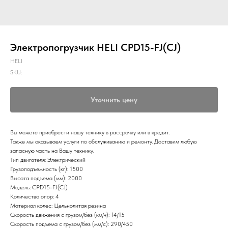
Электропогрузчик HELI CPD15-FJ(СJ)
HELI
SKU:
Уточнить цену
Вы можете приобрести нашу технику в рассрочку или в кредит.
Также мы оказываем услуги по обслуживанию и ремонту. Доставим любую
запасную часть на Вашу технику.
Тип двигателя: Электрический
Грузоподъемность (кг): 1500
Высота подъема (мм): 2000
Модель: CPD15-FJ(СJ)
Количество опор: 4
Материал колес: Цельнолитая резина
Скорость движения с грузом/без (км/ч): 14/15
Скорость подъема с грузом/без (мм/с): 290/450