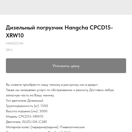
Дизельный погрузчик Hangcha CPCD15-
XRW10
HANGCHA
SKU:
Уточнить цену
Вы можете приобрести нашу технику в рассрочку или в кредит.
Также мы оказываем услуги по обслуживанию и ремонту. Доставим любую
запасную часть на Вашу технику.
Тип двигателя: Дизельный
Грузоподъемность (кг): 1500
Высота подъема (мм): 3000
Модель: CPCD15-XRW10
Двигатель: ISUZU GK-C240
Материал колес (передние/задние): Пневматические