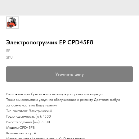
Электропогрузчик EP CPD45F8
EP
SKU:
Уточнить цену
Вы можете приобрести нашу технику в рассрочку или в кредит.
Также мы оказываем услуги по обслуживанию и ремонту. Доставим любую
запасную часть на Вашу технику.
Тип двигателя: Электрический
Грузоподъемность (кг): 4500
Высота подъема (мм): 3000
Модель: CPD45F8
Количество опор: 4
Материал колес (передние/задние): Суперэластик