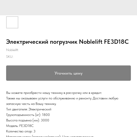
Электрический погрузчик Noblelift FE3D18C
Noblelift
SKU:
Уточнить цену
Вы можете приобрести нашу технику в рассрочку или в кредит.
Также мы оказываем услуги по обслуживанию и ремонту. Доставим любую
запасную часть на Вашу технику.
Тип двигателя: Электрический
Грузоподъемность (кг): 1800
Высота подъема (мм): 3000
Модель: FE3D18C
Количество опор: 3
Материал колес (передние/задние): Цельнолитая резина