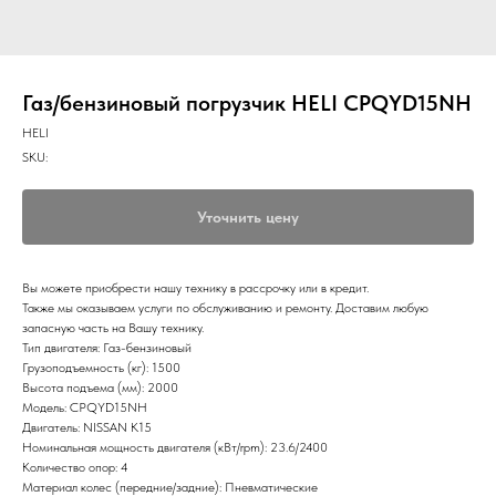
Газ/бензиновый погрузчик HELI CPQYD15NH
HELI
SKU:
Уточнить цену
Вы можете приобрести нашу технику в рассрочку или в кредит.
Также мы оказываем услуги по обслуживанию и ремонту. Доставим любую
запасную часть на Вашу технику.
Тип двигателя: Газ-бензиновый
Грузоподъемность (кг): 1500
Высота подъема (мм): 2000
Модель: CPQYD15NH
Двигатель: NISSAN K15
Номинальная мощность двигателя (кВт/rpm): 23.6/2400
Количество опор: 4
Материал колес (передние/задние): Пневматические