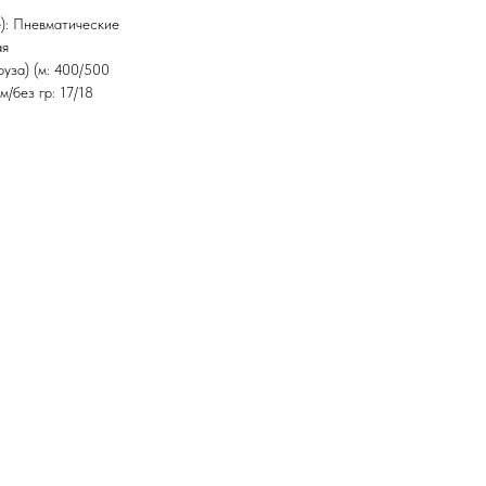
): Пневматические
ая
руза) (м: 400/500
/без гр: 17/18