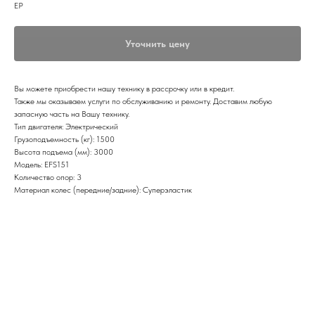
EP
Уточнить цену
Вы можете приобрести нашу технику в рассрочку или в кредит.
Также мы оказываем услуги по обслуживанию и ремонту. Доставим любую
запасную часть на Вашу технику.
Тип двигателя: Электрический
Грузоподъемность (кг): 1500
Высота подъема (мм): 3000
Модель: EFS151
Количество опор: 3
Материал колес (передние/задние): Суперэластик