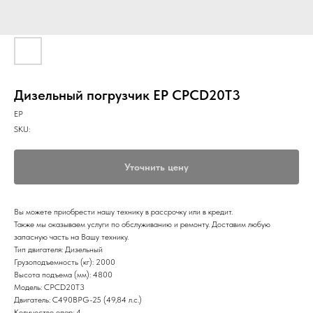
Дизельный погрузчик EP CPCD20T3
EP
SKU:
Уточнить цену
Вы можете приобрести нашу технику в рассрочку или в кредит.
Также мы оказываем услуги по обслуживанию и ремонту. Доставим любую
запасную часть на Вашу технику.
Тип двигателя: Дизельный
Грузоподъемность (кг): 2000
Высота подъема (мм): 4800
Модель: CPCD20T3
Двигатель: C490BPG-25 (49,84 л.с.)
Количество опор: 4